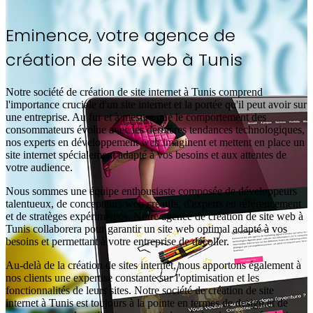
Eminence, votre agence de
création de site web à
Tunis
Notre société de création de site internet à Tunis comprend
l'importance cruciale d'un site internet et la portée qu'il peut avoir sur
une entreprise. Au fur et à mesure que le comportement des
consommateurs évolue avec les dernières tendances technologiques,
nos experts en développement web imaginent et mettent en place un
site internet spécialement adapté à vos besoins et aux attentes de
votre audience.
Nous sommes une équipe enthousiaste composée de développeurs
talentueux, de concepteurs web créatifs, d'experts en référencement
et de stratèges expérimentés. Notre agence de création de site web à
Tunis collaborera pour garantir un site web optimal adapté à vos
besoins et permettant à votre entreprise de décoller.
Au-delà de la création de sites internet, nous apportons également à
nos clients une expertise constante sur l'optimisation et les
fonctionnalités de leurs sites. Notre société de création de site
internet à Tunis est toujours à la pointe en termes de design et de