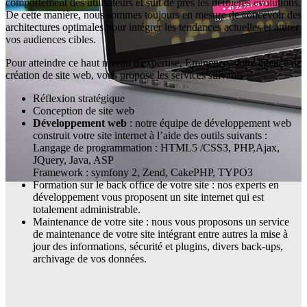
comportement des utilisateurs et suit de près les dernières évolutions.
De cette manière, nous sommes toujours en mesure de concevoir des
architectures optimales pour intégrer les tendances actuelles et attirer
vos audiences cibles.
Pour atteindre ce haut niveau d'expertise, Eminence, votre agence de
création de site web, vous propose les services suivants :
Réflexion stratégique
Conception de site web
Développement web
: notre équipe de développement web
construit votre site internet à l’aide des outils suivants :
Langage de programmation : HTML5 /CSS3, PHP,Ajax,
JQuery, Java, ASP
Framework : symfony 2, Zend, CakePHP, TYPO3
Formation sur le back office de votre site : nos experts en
développement vous proposent un site internet qui est
totalement administrable.
Maintenance de votre site : nous vous proposons un service
de maintenance de votre site intégrant entre autres la mise à
jour des informations, sécurité et plugins, divers back-ups,
archivage de vos données.