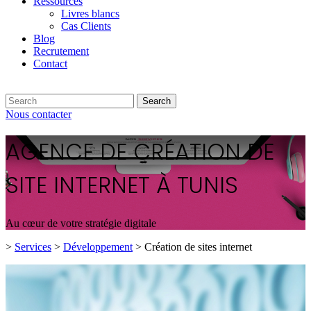
Ressources
Livres blancs
Cas Clients
Blog
Recrutement
Contact
Search
Nous contacter
AGENCE DE CRÉATION DE
SITE INTERNET À TUNIS
Au cœur de votre stratégie digitale
>
Services
>
Développement
>
Création de sites internet