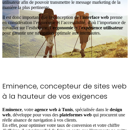
utilisateur afin de pouvoir transmettre le message marketing de la
manière la plus pertinente.
Il est donc important que la conception de l’
interface web
prenne
en considération l’ergonomie et l’accessibilité, d’où l’importance de
travailler sur l’esthétisme, l’
ergonomie
et l’
expérience utilisateur
pour garantir une navigation optimale aux internautes.
Eminence
, concepteur de sites web
à la hauteur de
vos exigences
Eminence
, votre
agence web à Tunis
, spécialisée dans le
design
web
, développe pour vous des
plateformes web
qui procurent une
réelle aisance de navigation à vos clients.
En effet, pour optimiser votre taux de conversion et votre chiffre