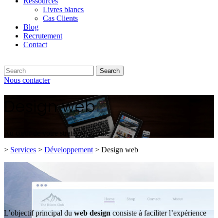
Ressources
Livres blancs
Cas Clients
Blog
Recrutement
Contact
Search
Nous contacter
Design web
Au cœur de votre stratégie digitale
>
Services
>
Développement
>
Design web
L’objectif principal du
web
design
consiste à faciliter l’expérience