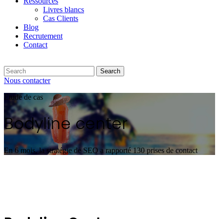
Ressources
Livres blancs
Cas Clients
Blog
Recrutement
Contact
Search
Nous contacter
Etude de cas
Bodyline center
En 6 mois, la stratégie de SEO a rapporté 130 prises de contact