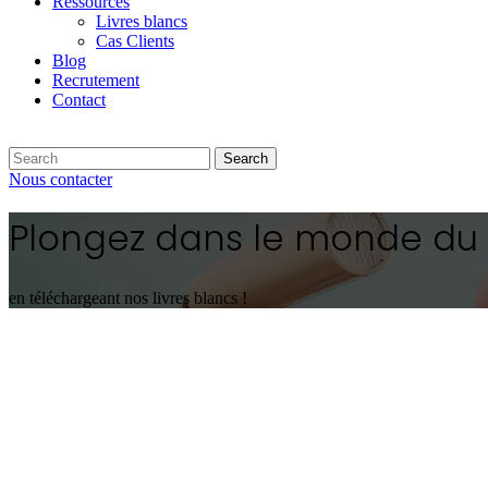
Ressources
Livres blancs
Cas Clients
Blog
Recrutement
Contact
Search
Nous contacter
Plongez dans le monde du d
en téléchargeant nos livres blancs !