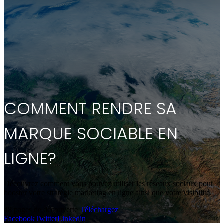
COMMENT RENDRE SA
MARQUE SOCIABLE EN
LIGNE?
Découvrez comment vous pouvez utiliser les réseaux sociaux pour
booster votre stratégie marketing en ligne ainsi que votre visibilité.
48 pages de découverte
Téléchargez
Facebook
Twitter
Linkedin